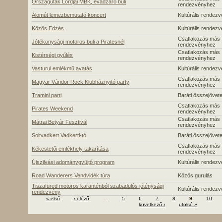
Országutak Lordjai MBK, évadzaro buli
rendezvényhez
Álomút lemezbemutató koncert
Kultúrális rendez
Közös Edzés
Kultúrális rendez
Csatlakozás más
Jótékonysàgi motoros buli a Piratesnél
rendezvényhez
Csatlakozás más
Kistérségi gyűlés
rendezvényhez
Vasturul emlékmű avatás
Kultúrális rendez
Csatlakozás más
Magyar Vándor Rock Klubháznyitó party
rendezvényhez
Tramini parti
Baráti összejövete
Csatlakozás más
Pirates Weekend
rendezvényhez
Csatlakozás más
Mátrai Betyár Fesztivál
rendezvényhez
Soltvadkert Vadkerti-tó
Baráti összejövete
Csatlakozás más
Kékestetői emlékhely takarítása
rendezvényhez
Újszilvási adománygyüjtő program
Kultúrális rendez
Road Wanderers Vendvidék túra
Közös gurulás
Tiszafüred motoros karanténból szabadulós jóténysági
Kultúrális rendez
rendezvény
« első
‹ előző
…
5
6
7
8
9
10
következő ›
utolsó »