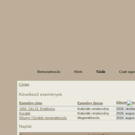
Bemutatkozás
Hírek
Túrák
Csak tag
Címlap
Következő események
Dátum
Esemény címe
Esemény típusa
1956. Okt.23. Emléktúra
Kultúrális rendezvény
2026. októbe
Kurultáj
Kultúrális rendezvény
2026. augusz
Elhunyt Tűzoltók megemlékezés
Megemlékezés
2026. augusz
Naptár
«