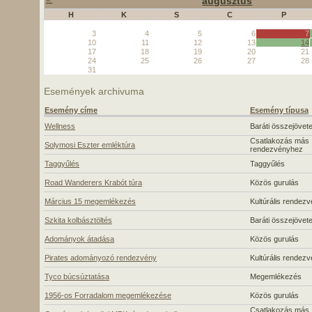
augusztus
H
K
S
C
P
3
4
5
6
7
10
11
12
13
14
17
18
19
20
21
24
25
26
27
28
31
Események archivuma
Esemény címe
Esemény típusa
Wellness
Baráti összejövete
Csatlakozás más
Solymosi Eszter emléktúra
rendezvényhez
Taggyűlés
Taggyűlés
Road Wanderers Krabót túra
Közös gurulás
Március 15 megemlékezés
Kultúrális rendez
Szkita kolbásztöltés
Baráti összejövete
Adományok átadása
Közös gurulás
Pirates adományozó rendezvény
Kultúrális rendez
Tyco búcsúztatása
Megemlékezés
1956-os Forradalom megemlékezése
Közös gurulás
Csatlakozás más