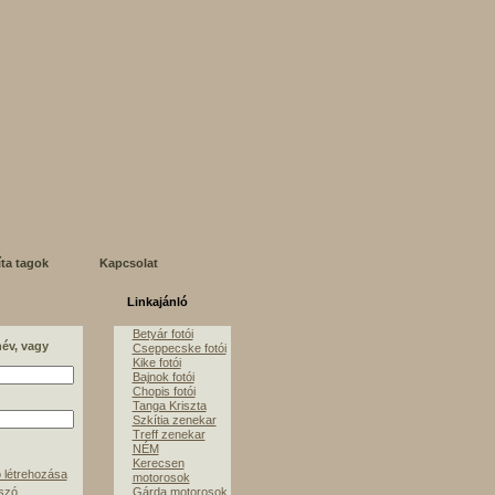
íta tagok
Kapcsolat
Linkajánló
Betyár fotói
név, vagy
Cseppecske fotói
Kike fotói
Bajnok fotói
Chopis fotói
Tanga Kriszta
Szkítia zenekar
Treff zenekar
NÉM
Kerecsen
 létrehozása
motorosok
lszó
Gárda motorosok