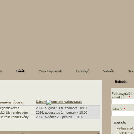
ek
Túrák
Csak tagoknak
Társalgó
Videók
Szk
Belépés
Felhasználói 
email cím:
*
Dátum
semény típusa
egemlékezés
2026. augusztus 8. szombat - 09:30
Jelszó:
*
ultúrális rendezvény
2026. augusztus 14. péntek - 10:00
ultúrális rendezvény
2026. október 23. péntek - 10:00
Felhasználó
Elfelejtett je
»