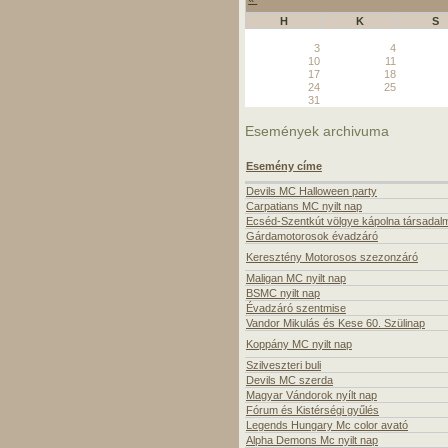
H
K
S
3
4
10
11
17
18
24
25
31
Események archivuma
Esemény címe
Devils MC Halloween party
Carpatians MC nyilt nap
Ecséd-Szentkút völgye kápolna társadal
Gárdamotorosok évadzáró
Keresztény Motorosos szezonzáró
Maligan MC nyilt nap
BSMC nyilt nap
Évadzáró szentmise
Vandor Mikulás és Kese 60. Szülinap
Koppány MC nyilt nap
Szilveszteri buli
Devils MC szerda
Magyar Vándorok nyílt nap
Fórum és Kistérségi gyűlés
Legends Hungary Mc color avató
Alpha Demons Mc nyilt nap