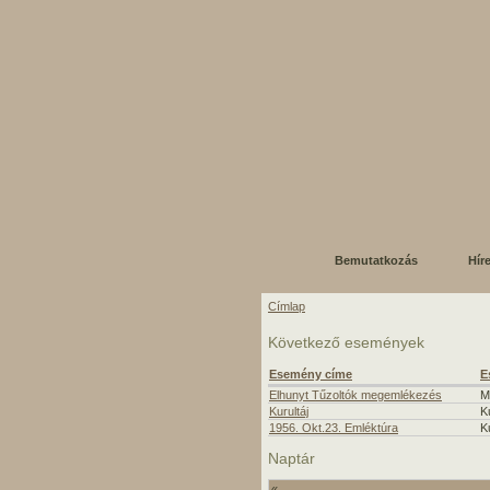
Bemutatkozás
Hír
Címlap
Következő események
Esemény címe
E
Elhunyt Tűzoltók megemlékezés
M
Kurultáj
K
1956. Okt.23. Emléktúra
K
Naptár
«