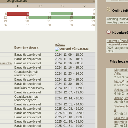
augusztus
C
P
S
V
1
2
Online fe
5
6
7
8
9
12
13
14
15
16
Jelenleg
0 felh
19
20
21
22
23
vendég
van a w
26
27
28
29
30
Következ
Elhunyt Tűzolt
megemlékezés
Dátum
Esemény típusa
2026. augusztu
09:30
Baráti összejövetel
2024. 11. 09. - 18:00
Baráti összejövetel
2024. 11. 15. - 18:00
Friss hozzá
mi munka
Baráti összejövetel
2024. 11. 16. - 08:00
Baráti összejövetel
2024. 11. 16. - 18:00
Megemlék
Csatlakozás más
Atilla
2024. 11. 23. - 14:00
rendezvényhez
2 hét 3 n
Baráti összejövetel
2024. 11. 23. - 18:00
https://m
Baráti összejövetel
2024. 11. 30. - 19:00
6 hét 2 n
Kultúrális rendezvény
2024. 12. 01. - 17:00
Sziasztok,
Baráti összejövetel
2024. 12. 07. - 19:00
6 hét 2 n
Csatlakozás más
Aki jön, é
2024. 12. 14. - 18:00
rendezvényhez
26 hét 3 
Baráti összejövetel
2024. 12. 31. - 14:00
Stulával 
Baráti összejövetel
2025. 01. 08. - 19:00
a
Baráti összejövetel
2025. 01. 10. - 20:00
27 hét 22
Baráti összejövetel
2025. 01. 18. - 12:00
Mi a fóru
Baráti összejövetel
2025. 01. 18. - 19:00
megyünk
27 hét 22
Baráti összejövetel
2025. 01. 31. - 19:00