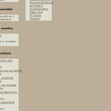
MotorkerékPálosok
MOTaMOT
Szentkútvölgye
lhasználók
Pálos rend
Új Szkítia
asználó
és
1
(Regöly)
ebhelyen.
ő esemény
ók
s 8. szombat -
szólások
ezés után,
ap
aps.app.goo.gl/8w8mE
ap
 a jövő hét
ap
s úgy gondolja
nap
beszéltem,hogy
 óra
m hétvégéről
 óra