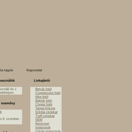
íta tagok
Kapcsolat
lhasználók
Linkajánló
asználó
és
1
Betyár fotói
ebhelyen.
Cseppecske fotói
Kike fotói
Bajnok fotói
ő esemény
Chopis fotói
Tanga Kriszta
ók
Szkítia zenekar
Treff zenekar
s 8. szombat -
NÉM
Kerecsen
motorosok
Gárda motorosok