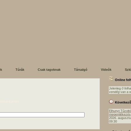
ek
Túrák
Csak tagoknak
Társalgó
Videók
Szk
Online fe
Jelenleg
0 felh
vendég
van a w
lfelejtett jelszó
Következ
Elhunyt Tűzolt
megemlékezés
2026. augusztu
09:30