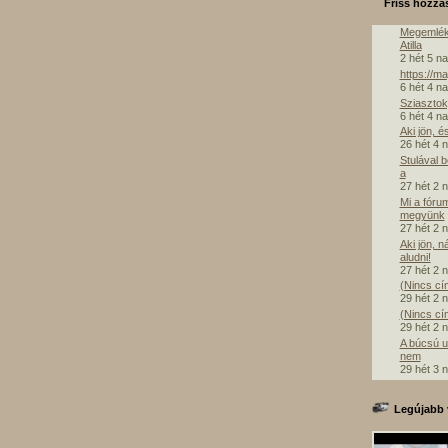
Friss hozzá
Megemlék
Atilla
2 hét 5 n
https://m
6 hét 4 n
Sziasztok,
6 hét 4 n
Aki jön, é
26 hét 4 
Stulával 
a
27 hét 2 
Mi a fóru
megyünk
27 hét 2 
Aki jön, n
aludni!
27 hét 2 
(Nincs cí
29 hét 2 
(Nincs cí
29 hét 2 
A búcsú u
nem
29 hét 3 
Legújabb 