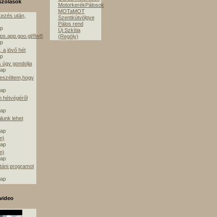
szólások
MotorkerékPálosok
MOTaMOT
ezés után,
Szentkútvölgye
Pálos rend
ap
Új Szkítia
aps.app.goo.gl/8w8mE
(Regöly)
ap
 a jövő hét
ap
s úgy gondolja
nap
beszéltem,hogy
nap
m hétvégéről
nap
álunk lehet
nap
m)
nap
m)
nap
táni programot
nap
video