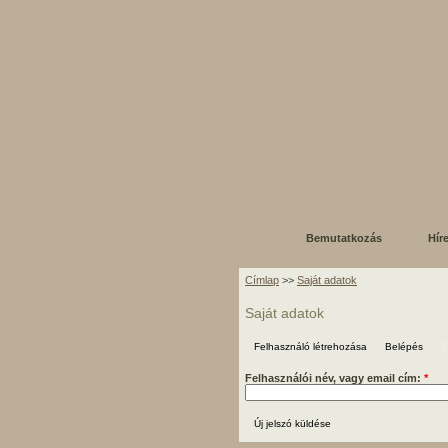
Bemutatkozás
Hír
Címlap
>>
Saját adatok
Saját adatok
Felhasználó létrehozása
Belépés
E
Felhasználói név, vagy email cím:
*