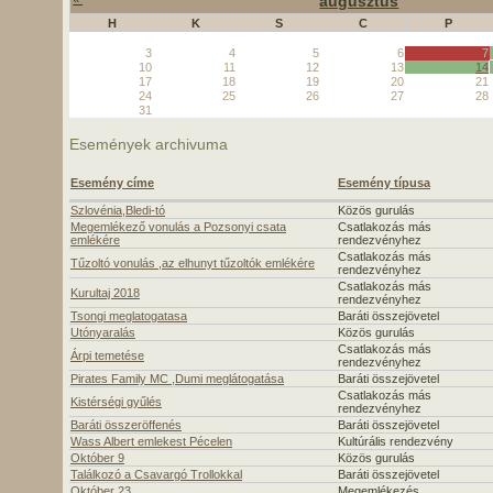
augusztus
H
K
S
C
P
3
4
5
6
7
10
11
12
13
14
17
18
19
20
21
24
25
26
27
28
31
Események archivuma
Esemény címe
Esemény típusa
Szlovénia,Bledi-tó
Közös gurulás
Megemlékező vonulás a Pozsonyi csata
Csatlakozás más
emlékére
rendezvényhez
Csatlakozás más
Tűzoltó vonulás ,az elhunyt tűzoltók emlékére
rendezvényhez
Csatlakozás más
Kurultaj 2018
rendezvényhez
Tsongi meglatogatasa
Baráti összejövetel
Utónyaralás
Közös gurulás
Csatlakozás más
Árpi temetése
rendezvényhez
Pirates Family MC ,Dumi meglátogatása
Baráti összejövetel
Csatlakozás más
Kistérségi gyűlés
rendezvényhez
Baráti összeröffenés
Baráti összejövetel
Wass Albert emlekest Pécelen
Kultúrális rendezvény
Október 9
Közös gurulás
Találkozó a Csavargó Trollokkal
Baráti összejövetel
Október 23
Megemlékezés