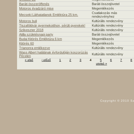
Baráti összeröffenés
Baráti összejövetel
Motoros évadzáró mise
Megemlékezés
Csatlakozás más
Mecseki Láthatatlanok Emléktúra 25 km.
rendezvényhez
Motoros buli
Kultúrális rendezvény
Tiszaföldvár gyermekotthon, sérült gyerekek!
Kultúrális rendezvény
Szilveszter 2018
Kultúrális rendezvény
Atilla születésnapi party
Baráti összejövetel
Budai Kitörés Emléktúra 6 km
Megemlékezés
Kitörés 60
Megemlékezés
Trianonra emlékezve
Kultúrális rendezvény
Wass Albert halálának évfordulóján koszorúzás
Kultúrális rendezvény
Pécelen
« első
‹ előző
1
2
3
4
5
6
7
8
utolsó »
Copyright © 2010 Sz