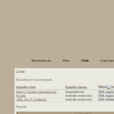
Bemutatkozás
Hírek
Túrák
Csak tag
Címlap
Következő események
Dátum
Esemény címe
Esemény típusa
Elhunyt Tűzoltók megemlékezés
Megemlékezés
2026. augusz
Kurultáj
Kultúrális rendezvény
2026. augusz
1956. Okt.23. Emléktúra
Kultúrális rendezvény
2026. októbe
Naptár
«