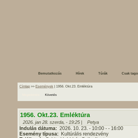
Bemutatkozás
Hírek
Túrák
Csak tag
Címlap
>>
Események
| 1956. Okt.23. Emléktúra
Megtekintés
Követés
1956. Okt.23. Emléktúra
2026. jan 28. szerda, - 19:25 |
Petya
Indulás dátuma:
2026. 10. 23.
- 10:00
-
- 16:00
Esemény típusa:
Kultúrális rendezvény