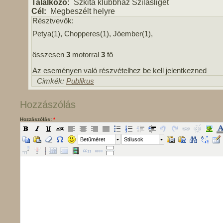
Találkozó:
Szkita klubbház Szilasliget
Cél:
Megbeszélt helyre
Résztvevők:
Petya(1), Chopperes(1), Jóember(1),
összesen
3
motorral
3
fő
Az eseményen való részvételhez be kell jelentkezned
Cimkék:
Publikus
Hozzászólás
Hozzászólás:
*
Betűméret
Stílusok