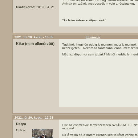
17:30-18:00 kor érkezünk meg. Természetesen aki 
Attinak én szólok ,megbeszélem vele a részleteket.
Csatlakozott:
2013. 04. 21.
"Az Isten áldása szálljon rátok"
2021. júl 20. kedd, - 13:55
Előzmény
Kike (nem ellenőrzött)
Tudjátok, hogy én eddig is mentem, most is mennék, d
beszélgetés... Nekem az fontosabb lenne, mert szeri
Még az időpontot sem tudjuk? Mettől meddig lennén
2021. júl 20. kedd, - 12:53
Petya
Erre az eseményre természetesen SZKÍTA MELLEN
motorral!!!
Offline
És jó volna ha a három ellendrukker is részt venne ra