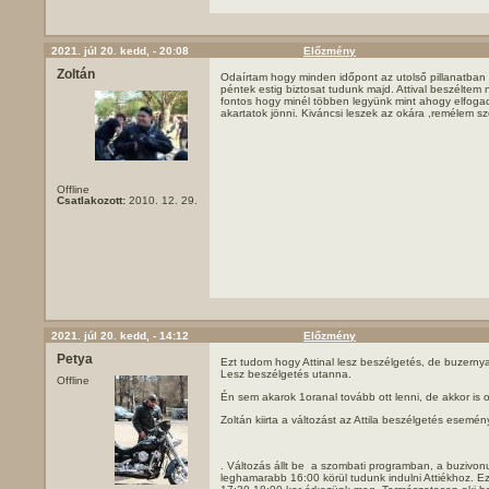
2021. júl 20. kedd, - 20:08
Előzmény
Zoltán
Odaírtam hogy minden időpont az utolső pillanatban l
péntek estig biztosat tudunk majd. Attival beszéltem 
fontos hogy minél többen legyünk mint ahogy elfoga
akartatok jönni. Kiváncsi leszek az okára ,remélem 
Offline
Csatlakozott:
2010. 12. 29.
2021. júl 20. kedd, - 14:12
Előzmény
Petya
Ezt tudom hogy Attinal lesz beszélgetés, de buzern
Lesz beszélgetés utanna.
Offline
Én sem akarok 1oranal tovább ott lenni, de akkor is o
Zoltán kiirta a változást az Attila beszélgetés esemény
. Változás állt be a szombati programban, a buzivon
leghamarabb 16:00 körül tudunk indulni Attiékhoz. Ez