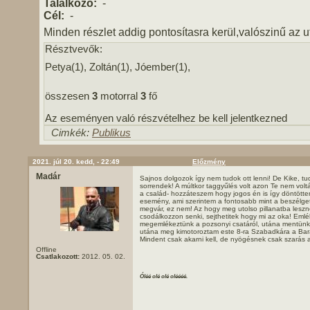
Találkozó:
-
Cél:
-
Minden részlet addig pontosítasra kerül,valószinű az u
Résztvevők:
Petya(1), Zoltán(1), Jóember(1),
összesen
3
motorral
3
fő
Az eseményen való részvételhez be kell jelentkezned
Cimkék:
Publikus
2021. júl 20. kedd, - 22:49
Előzmény
Madár
Sajnos dolgozok így nem tudok ott lenni! De Kike, t
sorrendek! A múltkor taggyűlés volt azon Te nem volt
a család- hozzáteszem hogy jogos én is így döntöttem
esemény, ami szerintem a fontosabb mint a beszélge
megvár, ez nem! Az hogy meg utolso pillanatba leszn
csodálkozzon senki, sejthetitek hogy mi az oka! Emlé
megemlékeztünk a pozsonyi csatáról, utána mentünk 
utána meg kimotoroztam este 8-ra Szabadkára a Bar
Mindent csak akarni kell, de nyögésnek csak szarás 
Offline
Csatlakozott:
2012. 05. 02.
Óléé olé olé oléééé.