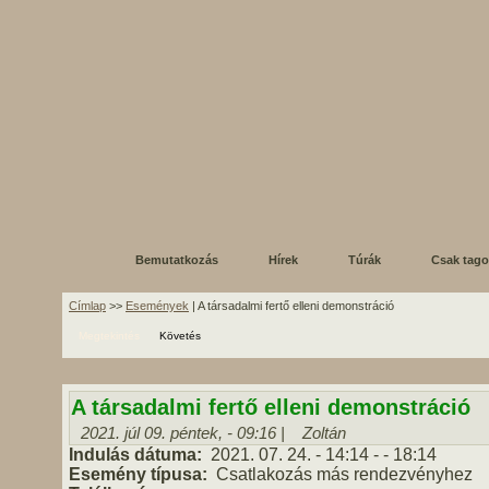
Bemutatkozás
Hírek
Túrák
Csak tag
Címlap
>>
Események
| A társadalmi fertő elleni demonstráció
Megtekintés
Követés
A társadalmi fertő elleni demonstráció
2021. júl 09. péntek, - 09:16 |
Zoltán
Indulás dátuma:
2021. 07. 24.
- 14:14
-
- 18:14
Esemény típusa:
Csatlakozás más rendezvényhez