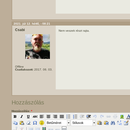
2021. júl 12. hétfő, - 08:21
Csabi
Nem veszek részt rajta.
Offline
Csatlakozott:
2017. 06. 03.
Hozzászólás
Hozzászólás:
*
Betűméret
Stílusok