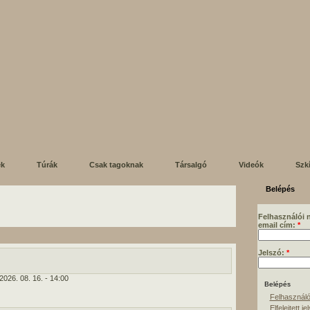
ek
Túrák
Csak tagoknak
Társalgó
Videók
Szk
Belépés
Felhasználói 
email cím:
*
Jelszó:
*
2026. 08. 16. - 14:00
Felhasználó
Elfelejtett je