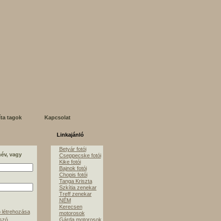
íta tagok
Kapcsolat
Linkajánló
Betyár fotói
név, vagy
Cseppecske fotói
Kike fotói
Bajnok fotói
Chopis fotói
Tanga Kriszta
Szkítia zenekar
Treff zenekar
NÉM
Kerecsen
 létrehozása
motorosok
lszó
Gárda motorosok