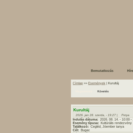
Bemutatkozás
Hír
Címlap
>>
Események
| Kurultáj
Megtekintés
Követés
Kurultáj
2026. jan 28. szerda, - 19:27 |
Petya
Indulás dátuma:
2026. 08. 14. - 10:00
-
Esemény típusa:
Kultúrális rendezvény
Találkozó:
Cegléd, Jóember tanya
Cél:
Bugac