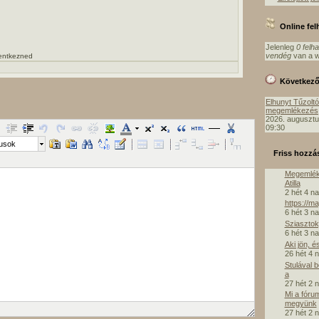
Online fe
Jelenleg
0 felh
vendég
van a w
lentkezned
Következ
Elhunyt Tűzolt
megemlékezés
2026. augusztu
09:30
lusok
Friss hozzá
Megemlék
Atilla
2 hét 4 n
https://m
6 hét 3 n
Sziasztok,
6 hét 3 n
Aki jön, é
26 hét 4 
Stulával 
a
27 hét 2 
Mi a fóru
megyünk
27 hét 2 