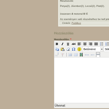
Résztvevők:
Petya(2), Jóember(2), Lecsó(2), Pisti(2),
összesen
4
motorral
8
fő
Az eseményen való részvételhez be kell je
Cimkék:
Publikus
Hozzászólás
Hozzászólás:
*
Betűméret
Stí
Útvonal: