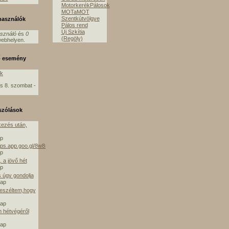
MotorkerékPálosok
MOTaMOT
Szentkútvölgye
lhasználók
Pálos rend
Új Szkítia
asználó
és
0
(Regöly)
ebhelyen.
ő esemény
ók
s 8. szombat -
szólások
ezés után,
ap
aps.app.goo.gl/8w8mE
ap
 a jövő hét
ap
s úgy gondolja
nap
beszéltem,hogy
nap
m hétvégéről
nap