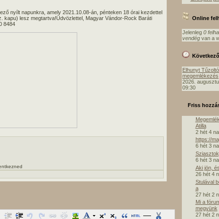
ező nyílt napunkra, amely 2021.10.08-án, pénteken 18 órai kezdettel
Online fe
z. kapu) lesz megtartva!Üdvözlettel, Magyar Vándor-Rock Baráti
0 8484
Jelenleg
0 felh
vendég
van a w
Következ
Elhunyt Tűzolt
megemlékezés
2026. augusztu
09:30
Friss hozzá
Megemlék
Atilla
2 hét 4 n
https://m
6 hét 3 n
Sziasztok,
6 hét 3 n
lentkezned
Aki jön, é
26 hét 4 
Stulával 
a
27 hét 2 
Mi a fóru
megyünk
27 hét 2 