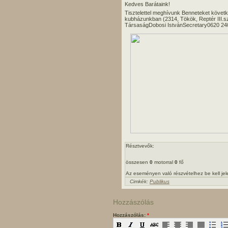
Kedves Barátaink!
Tisztelettel meghívunk Benneteket követk
kubházunkban (2314, Tökök, Reptér III.s
TársaságDobosi IstvánSecretary0620 24
Résztvevők:
összesen
0
motorral
0
fő
Az eseményen való részvételhez be kell je
Cimkék:
Publikus
Hozzászólás
Hozzászólás:
*