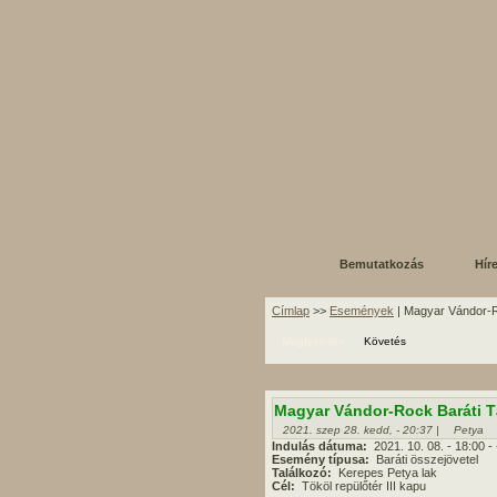
Bemutatkozás
Hír
Címlap
>>
Események
| Magyar Vándor-R
Megtekintés
Követés
Magyar Vándor-Rock Baráti T
2021. szep 28. kedd, - 20:37 |
Petya
Indulás dátuma:
2021. 10. 08.
- 18:00
-
Esemény típusa:
Baráti összejövetel
Találkozó:
Kerepes Petya lak
Cél:
Tököl repülőtér III kapu