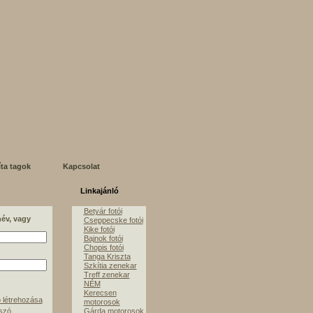
íta tagok
Kapcsolat
Linkajánló
Betyár fotói
név, vagy
Cseppecske fotói
Kike fotói
Bajnok fotói
Chopis fotói
Tanga Kriszta
Szkítia zenekar
Treff zenekar
NÉM
Kerecsen
 létrehozása
motorosok
lszó
Gárda motorosok