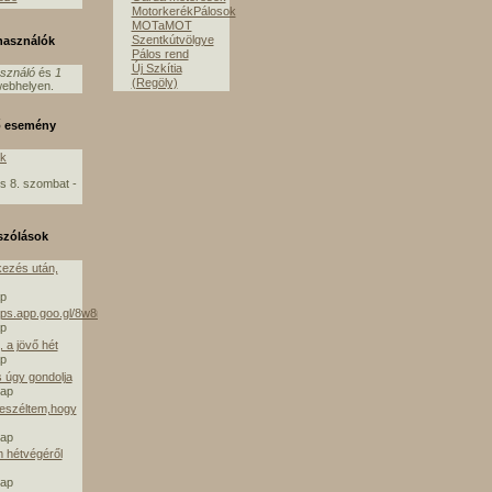
MotorkerékPálosok
MOTaMOT
Szentkútvölgye
lhasználók
Pálos rend
Új Szkítia
asználó
és
1
(Regöly)
ebhelyen.
ő esemény
ók
s 8. szombat -
szólások
ezés után,
ap
aps.app.goo.gl/8w8mE
ap
 a jövő hét
ap
s úgy gondolja
nap
beszéltem,hogy
nap
m hétvégéről
nap