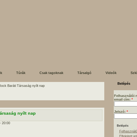
ek
Túrák
Csak tagoknak
Társalgó
Videók
Szk
Belépés
ock Baráti Társaság nyílt nap
Felhasználói 
email cím:
*
Jelszó:
*
ársaság nyílt nap
- 20:00
Felhasználó
Elfelejtett je