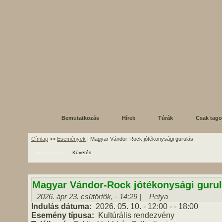
Bemutatkozás
Hírek
Túrák
Csak tag
Címlap
>>
Események
| Magyar Vándor-Rock jótékonysági gurulás
Megtekintés
Követés
Magyar Vándor-Rock jótékonysági guru
2026. ápr 23. csütörtök, - 14:29 |
Petya
Indulás dátuma:
2026. 05. 10.
- 12:00
-
- 18:00
Esemény típusa:
Kultúrális rendezvény