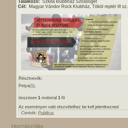
Találkozó:
Szkita klubbház Szilasliget
Cél:
Magyar Vándor Rock Klubház, Tököl reptér III sz
Résztvevők:
Petya(1),
összesen
1
motorral
1
fő
Az eseményen való részvételhez be kell jelentkezned
Cimkék:
Publikus
Hozzászólás