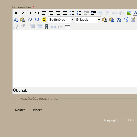
Hozzászólás:
*
Betűméret
Stílusok
Útvonal:
Hozzászólás beviteli forma
Copyright © 2010 Sz