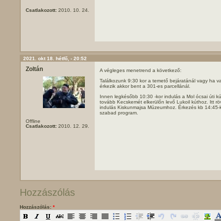
Csatlakozott:
2010. 10. 24.
2021. okt 18. hétfő, - 20:52
Zoltán
A végleges menetrend a következő:
Találkozunk 9:30 kor a temető bejáratánál vagy ha 
érkezik akkor bent a 301-es parcellánál.
Innen legkésőbb 10:30 -kor indulás a Mol ócsai úti k
tovább Kecskemét elkerülőn levő Lukoil kúthoz. Itt rö
indulás Kiskunmajsa Múzeumhoz. Érkezés kb 14:45-
szabad program.
Offline
Csatlakozott:
2010. 12. 29.
Hozzászólás
Hozzászólás:
*