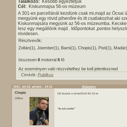
Találkozó:
Később egyeztetjük
Cél:
Kiskunmajsa 56-os múzeum
A 301-es parcellánál kezdünk csak mi,majd az Ócsai ú
mergyünk egy rövid pihenőre és itt csatlakozhat aki sze
Kiskunmajsára megyünk az 56-os múzeumba. Kecske
lesz egy megállónk majd . Időpontokat ,pontos helyszí
rövidesen.
Résztvevők:
Zoltán(1), Jóember(1), Barni(1), Chopis(1), Pisti(1), Madár(
összesen
6
motorral
6
fő
Az eseményen való részvételhez be kell jelentkezned
Cimkék:
Publikus
2021. okt 22. péntek, - 19:12
Előzmény
Chopis
Ott leszek a temetőnél fél 10-re
Offline
"Az ital a múlté!"