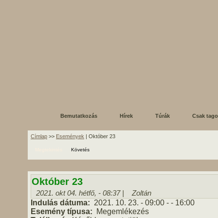
Bemutatkozás
Hírek
Túrák
Csak tag
Címlap
>>
Események
| Október 23
Megtekintés
Követés
Október 23
2021. okt 04. hétfő, - 08:37 |
Zoltán
Indulás dátuma:
2021. 10. 23.
- 09:00
-
- 16:00
Esemény típusa:
Megemlékezés