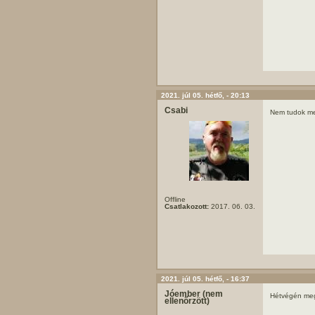
2021. júl 05. hétfő, - 20:13
Csabi
Nem tudok m
Offline
Csatlakozott:
2017. 06. 03.
2021. júl 05. hétfő, - 16:37
Jóember (nem
Hétvégén me
ellenőrzött)