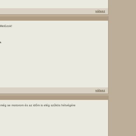
válasz
Melózok!
é.
válasz
,még se motorom és az időm is elég szűkös hétvégére