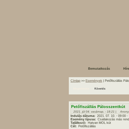
Bemutatkozás
Hír
Címlap
>>
Események
| Petőfiszállás Pá
Megtekintés
Követés
Petőfiszállás Pálosszentkút
2021. júl 04. vasárnap, - 18:21 |
Anony
Indulás dátuma:
2021. 07. 10.
- 09:00
-
Esemény típusa:
Csatlakozás más ren
Találkozó:
Hatvan MOL kút
Cél:
Petőfiszállás