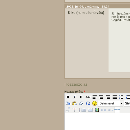
2021. júl 04. vasárnap, - 18:24
Kike (nem ellenőrzött)
Jön hozzám r
Fehér Imiék i
Cegléd, Petőf
Hozzászólás
Hozzászólás:
*
Betűméret
Stí