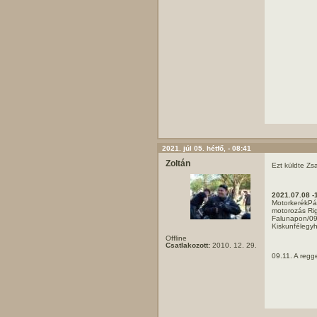
2021. júl 05. hétfő, - 08:41
Zoltán
Ezt küldte Zs
2021.07.08 -
MotorkerékPá
motorozás Rig
Falunapon/09.
Kiskunféleg
Offline
Csatlakozott:
2010. 12. 29.
09.11. A regg