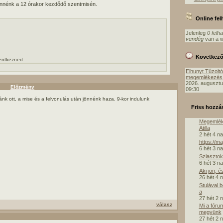
ennénk a 12 órakor kezdődő szentmisén.
Online fe
Jelenleg
0 felh
vendég
van a w
Következ
lentkezned
Elhunyt Tűzolt
megemlékezés
2026. augusztu
Előzmény
09:30
nk ott, a mise és a felvonulás után jönnénk haza. 9-kor indulunk
Friss hozzá
Megemlék
Atilla
2 hét 4 n
https://m
6 hét 3 n
Sziasztok,
6 hét 3 n
Aki jön, é
26 hét 4 
Stulával 
a
27 hét 2 
válasz
Mi a fóru
megyünk
27 hét 2 