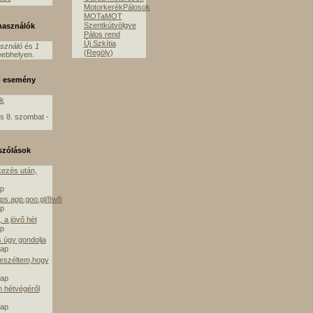
MotorkerékPálosok
MOTaMOT
Szentkútvölgye
lhasználók
Pálos rend
Új Szkítia
asználó
és
1
(Regöly)
ebhelyen.
ő esemény
ók
s 8. szombat -
szólások
ezés után,
ap
aps.app.goo.gl/8w8mE
ap
 a jövő hét
ap
s úgy gondolja
nap
beszéltem,hogy
nap
m hétvégéről
nap