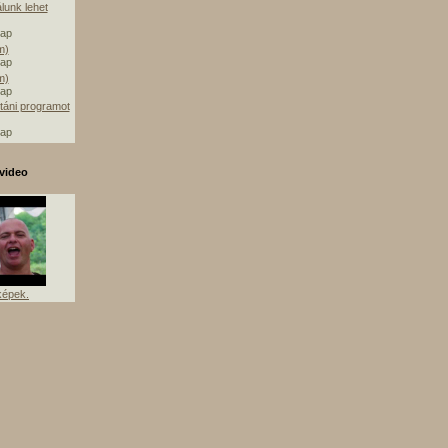
álunk lehet
nap
m)
nap
m)
nap
táni programot
nap
video
képek.