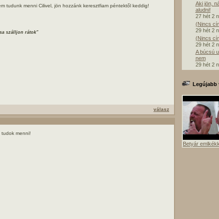
Aki jön, n
 tudunk menni Cilivel, jön hozzánk keresztfiam péntektől keddig!
aludni!
27 hét 2 
(Nincs cí
29 hét 2 
sa szálljon rátok"
(Nincs cí
29 hét 2 
A búcsú u
nem
29 hét 2 
Legújabb 
válasz
 tudok menni!
Betyár emlkék