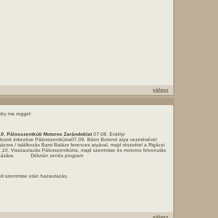
válasz
aby ma reggel:
10.
Pálosszentkúti Motoros Zarándoklat
07-08. Erdélyi
losok érkezése Pálosszentkútra07.09. Bátor Botond atya vezetésével
ácsra / találkozás Barsi Balázs ferences atyával, majd részvétel a Rigácsi
10. Visszautazás Pálosszentkútra, majd szentmise és motoros felvonulás
yházára. Délután zenés program
eli szentmise után hazautazás.
válasz