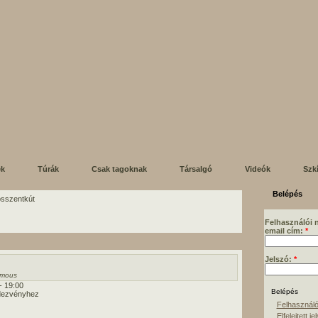
ek
Túrák
Csak tagoknak
Társalgó
Videók
Szk
Belépés
losszentkút
Felhasználói 
email cím:
*
Jelszó:
*
mous
- 19:00
dezvényhez
Felhasználó
Elfelejtett je