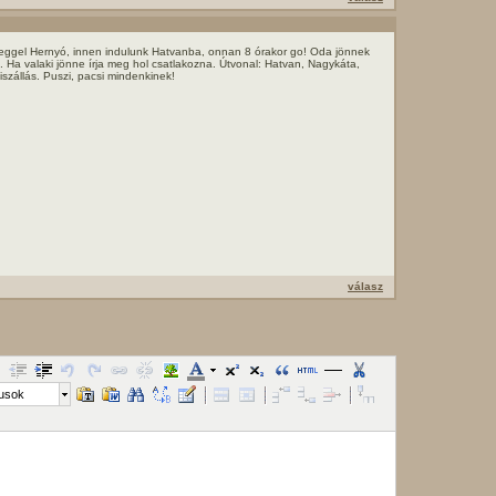
eggel Hernyó, innen indulunk Hatvanba, onnan 8 órakor go! Oda jönnek
s. Ha valaki jönne írja meg hol csatlakozna. Útvonal: Hatvan, Nagykáta,
iszállás. Puszi, pacsi mindenkinek!
válasz
lusok