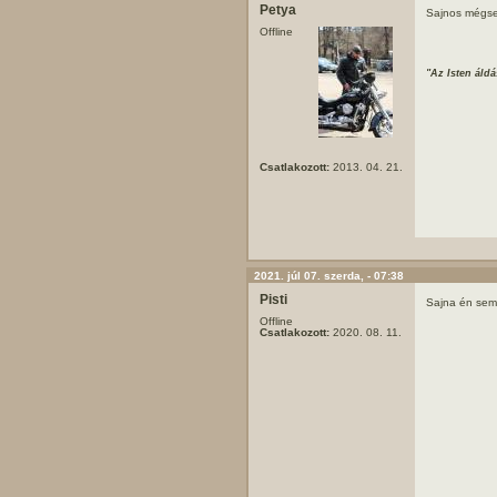
Petya
Sajnos mégsem
Offline
"Az Isten áldá
Csatlakozott:
2013. 04. 21.
2021. júl 07. szerda, - 07:38
Pisti
Sajna én sem
Offline
Csatlakozott:
2020. 08. 11.