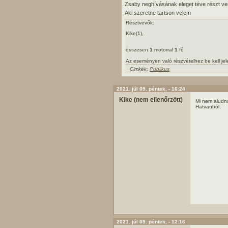
Zsaby neghívásának eleget téve részt v
Aki szeretne tartson velem
Résztvevők:
Kike(1),
összesen
1
motorral
1
fő
Az eseményen való részvételhez be kell je
Cimkék:
Publikus
2021. júl 09. péntek, - 16:24
Kike (nem ellenőrzött)
Mi nem aludná
Hatvanból.
2021. júl 09. péntek, - 12:16