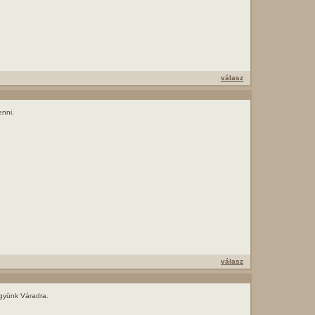
válasz
enni.
válasz
gyünk Váradra.