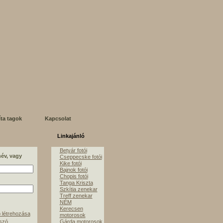
íta tagok
Kapcsolat
Linkajánló
Betyár fotói
név, vagy
Cseppecske fotói
Kike fotói
Bajnok fotói
Chopis fotói
Tanga Kriszta
Szkítia zenekar
Treff zenekar
NÉM
Kerecsen
 létrehozása
motorosok
lszó
Gárda motorosok