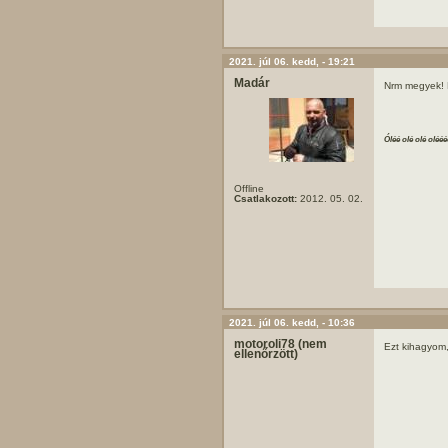
2021. júl 06. kedd, - 19:21
Madár
Nrm megyek! 
Óléé olé olé olééé
Offline
Csatlakozott:
2012. 05. 02.
2021. júl 06. kedd, - 10:36
motoroli78 (nem
Ezt kihagyom
ellenőrzött)