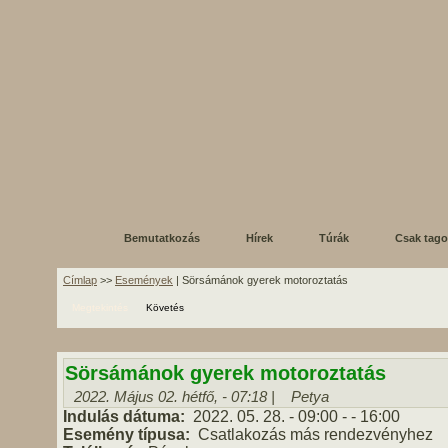
Bemutatkozás
Hírek
Túrák
Csak tag
Címlap
>>
Események
| Sörsámánok gyerek motoroztatás
Megtekintés
Követés
Sörsámánok gyerek motoroztatás
2022. Május 02. hétfő, - 07:18 |
Petya
Indulás dátuma:
2022. 05. 28.
- 09:00
-
- 16:00
Esemény típusa:
Csatlakozás más rendezvényhez