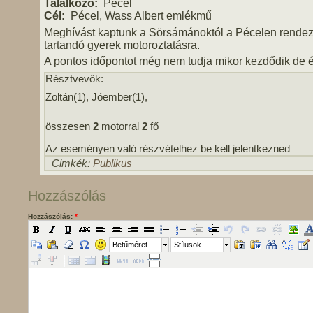
Találkozó:
Pécel
Cél:
Pécel, Wass Albert emlékmű
Meghívást kaptunk a Sörsámánoktól a Pécelen rende
tartandó gyerek motoroztatásra.
A pontos időpontot még nem tudja mikor kezdődik de ér
Résztvevők:
Zoltán(1), Jóember(1),
összesen
2
motorral
2
fő
Az eseményen való részvételhez be kell jelentkezned
Cimkék:
Publikus
Hozzászólás
Hozzászólás:
*
Betűméret
Stílusok