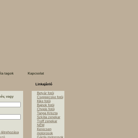
íta tagok
Kapcsolat
Linkajánló
Betyár fotói
név, vagy
Cseppecske fotói
Kike fotói
Bajnok fotói
Chopis fotói
Tanga Kriszta
Szkítia zenekar
Treff zenekar
NÉM
Kerecsen
 létrehozása
motorosok
lszó
Gárda motorosok