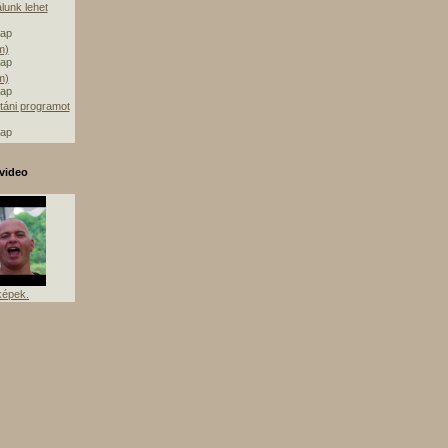
álunk lehet
nap
m)
nap
m)
nap
táni programot
nap
video
képek.