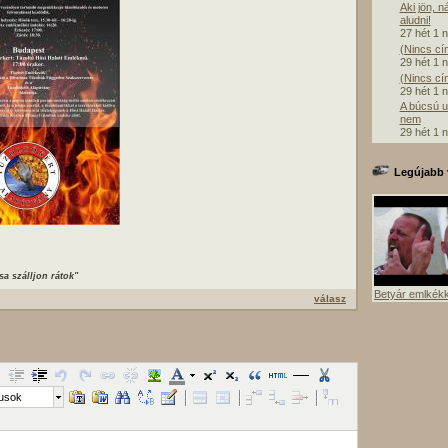
Aki jön, n
aludni!
27 hét 1 
(Nincs cí
29 hét 1 
(Nincs cí
29 hét 1 
A búcsú u
nem
29 hét 1 
Legújabb 
sa szálljon rátok"
Betyár emlkék
válasz
lusok