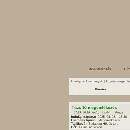
Bemutatkozás
Hír
Címlap
>>
Események
| Tűzoltó megeml
Megtekintés
Követés
Tűzoltó megemlékezés
2025. júl 29. kedd, - 14:04 |
Petya
Indulás dátuma:
2025. 08. 08.
- 15:30
-
Esemény típusa:
Megemlékezés
Találkozó:
Budapest Hősök tere
Cél:
Fiumei úti sirkert