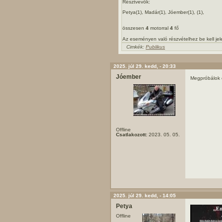
Résztvevők:
Petya(1), Madár(1), Jóember(1), (1),
összesen
4
motorral
4
fő
Az eseményen való részvételhez be kell je
Cimkék:
Publikus
2025. júl 29. kedd, - 20:33
Jóember
Megpróbálok o
Offline
Csatlakozott:
2023. 05. 05.
2025. júl 29. kedd, - 14:05
Petya
Offline