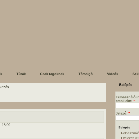
ek
Túrák
Csak tagoknak
Társalgó
Videók
Szk
Belépés
ékezés
Felhasználói 
email cím:
*
Jelszó:
*
- 18:00
Felhasználó
Elfelejtett je