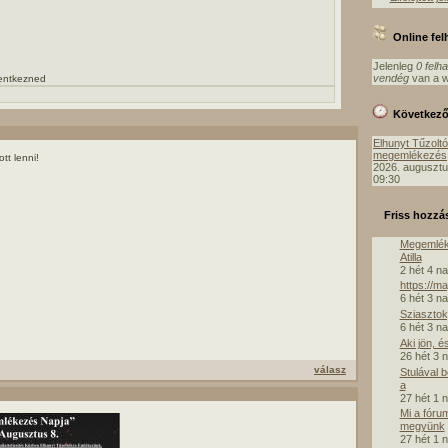
Online fe
Jelenleg
0 felh
vendég
van a w
lentkezned
Következ
Elhunyt Tűzolt
megemlékezés
tt lenni!
2026. augusztu
09:30
Friss hozzá
Megemlék
Atilla
2 hét 4 n
https://m
6 hét 3 n
Sziasztok,
6 hét 3 n
Aki jön, é
26 hét 3 
válasz
Stulával 
a
27 hét 1 
Mi a fóru
megyünk
27 hét 1 