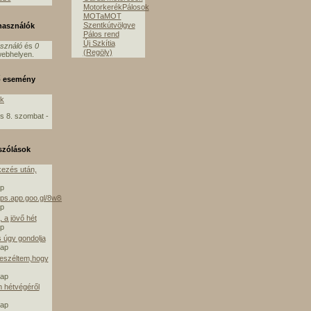
MotorkerékPálosok
MOTaMOT
Szentkútvölgye
lhasználók
Pálos rend
Új Szkítia
asználó
és
0
(Regöly)
ebhelyen.
ő esemény
ók
s 8. szombat -
szólások
ezés után,
ap
aps.app.goo.gl/8w8mE
ap
 a jövő hét
ap
s úgy gondolja
nap
beszéltem,hogy
nap
m hétvégéről
nap