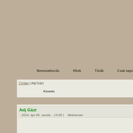
Bemutatkozás
Hírek
Túrák
Csak tag
Címlap
| Adj Gázt
Megtekintés
Követés
Adj Gázt
2014. ápr 09. szerda, - 13:05 |
Webmester