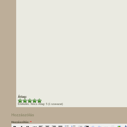
Átlag:
Értékelés:
Nincs
Átlag:
5
(
1
szavazat)
Hozzászólás
Hozzászólás:
*