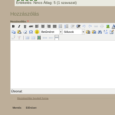
Értékelés:
Nincs
Átlag:
5
(
1
szavazat)
Hozzászólás
Hozzászólás:
*
Betűméret
Stílusok
Útvonal:
Hozzászólás beviteli forma