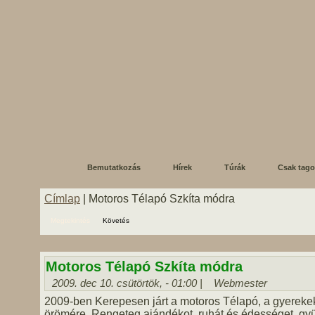
Bemutatkozás
Hírek
Túrák
Csak tag
Címlap
| Motoros Télapó Szkíta módra
Megtekintés
Követés
Motoros Télapó Szkíta módra
2009. dec 10. csütörtök, - 01:00 |
Webmester
2009-ben Kerepesen járt a motoros Télapó, a gyerek
örömére. Rengeteg ajándékot, ruhát és édességet, gyü